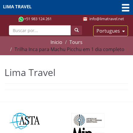
LIMA TRAVEL
+51 983 124 261
info@limatravel.net
Portugues
Inicio
Tours
Trilha Inca para Machu Picchu em 1 dia completo
Lima Travel