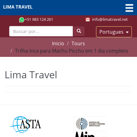
LIMA TRAVEL
+51 983 124 261
info@limatravel.net
Portugues
Inicio
Tours
Trilha Inca para Machu Picchu em 1 dia completo
Lima Travel