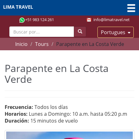
LIMA TRAVEL
+51 983 124 261
info@limatravel.net
Portugues
Inicio
Tours
Parapente en La Costa Verde
Parapente en La Costa
Verde
Frecuencia:
Todos los días
Horarios:
Lunes a Domingo: 10 a.m. hasta 05:20 p.m
Duración:
15 minutos de vuelo