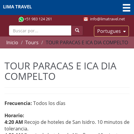
LIMA TRAVEL
+51 983 124 261
info@limatravel.net
Portugues
Inicio
Tours
TOUR PARACAS E ICA DIA COMPELTO
TOUR PARACAS E ICA DIA
COMPELTO
Frecuencia:
Todos los días
Horario:
4:20 AM
Recojo de hoteles de San Isidro. 10 minutos de
tolerancia.